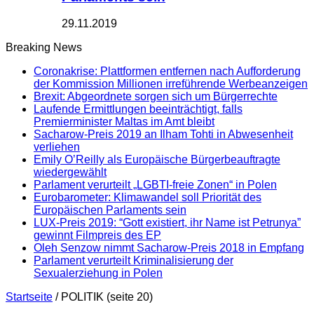
29.11.2019
Breaking News
Coronakrise: Plattformen entfernen nach Aufforderung
der Kommission Millionen irreführende Werbeanzeigen
Brexit: Abgeordnete sorgen sich um Bürgerrechte
Laufende Ermittlungen beeinträchtigt, falls
Premierminister Maltas im Amt bleibt
Sacharow-Preis 2019 an Ilham Tohti in Abwesenheit
verliehen
Emily O’Reilly als Europäische Bürgerbeauftragte
wiedergewählt
Parlament verurteilt „LGBTI-freie Zonen“ in Polen
Eurobarometer: Klimawandel soll Priorität des
Europäischen Parlaments sein
LUX-Preis 2019: “Gott existiert, ihr Name ist Petrunya”
gewinnt Filmpreis des EP
Oleh Senzow nimmt Sacharow-Preis 2018 in Empfang
Parlament verurteilt Kriminalisierung der
Sexualerziehung in Polen
Startseite
/
POLITIK
(seite 20)