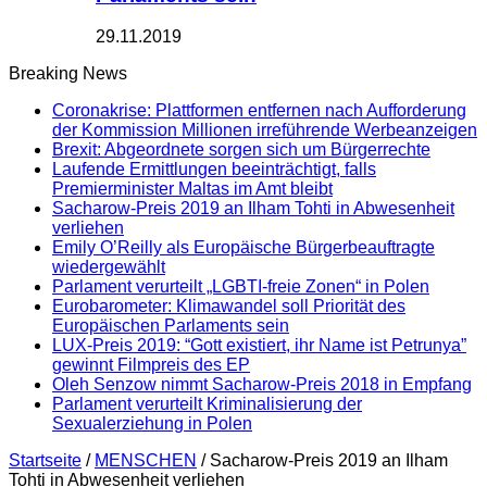
29.11.2019
Breaking News
Coronakrise: Plattformen entfernen nach Aufforderung
der Kommission Millionen irreführende Werbeanzeigen
Brexit: Abgeordnete sorgen sich um Bürgerrechte
Laufende Ermittlungen beeinträchtigt, falls
Premierminister Maltas im Amt bleibt
Sacharow-Preis 2019 an Ilham Tohti in Abwesenheit
verliehen
Emily O’Reilly als Europäische Bürgerbeauftragte
wiedergewählt
Parlament verurteilt „LGBTI-freie Zonen“ in Polen
Eurobarometer: Klimawandel soll Priorität des
Europäischen Parlaments sein
LUX-Preis 2019: “Gott existiert, ihr Name ist Petrunya”
gewinnt Filmpreis des EP
Oleh Senzow nimmt Sacharow-Preis 2018 in Empfang
Parlament verurteilt Kriminalisierung der
Sexualerziehung in Polen
Startseite
/
MENSCHEN
/
Sacharow-Preis 2019 an Ilham
Tohti in Abwesenheit verliehen