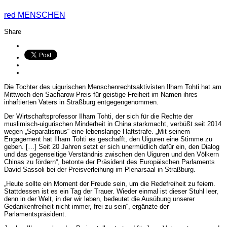
red
MENSCHEN
Share
Die Tochter des uigurischen Menschenrechtsaktivisten Ilham Tohti hat am
Mittwoch den Sacharow-Preis für geistige Freiheit im Namen ihres
inhaftierten Vaters in Straßburg entgegengenommen.
Der Wirtschaftsprofessor Ilham Tohti, der sich für die Rechte der
muslimisch-uigurischen Minderheit in China starkmacht, verbüßt seit 2014
wegen „Separatismus“ eine lebenslange Haftstrafe. „Mit seinem
Engagement hat Ilham Tohti es geschafft, den Uiguren eine Stimme zu
geben. […] Seit 20 Jahren setzt er sich unermüdlich dafür ein, den Dialog
und das gegenseitige Verständnis zwischen den Uiguren und den Völkern
Chinas zu fördern“, betonte der Präsident des Europäischen Parlaments
David Sassoli bei der Preisverleihung im Plenarsaal in Straßburg.
„Heute sollte ein Moment der Freude sein, um die Redefreiheit zu feiern.
Stattdessen ist es ein Tag der Trauer. Wieder einmal ist dieser Stuhl leer,
denn in der Welt, in der wir leben, bedeutet die Ausübung unserer
Gedankenfreiheit nicht immer, frei zu sein“, ergänzte der
Parlamentspräsident.