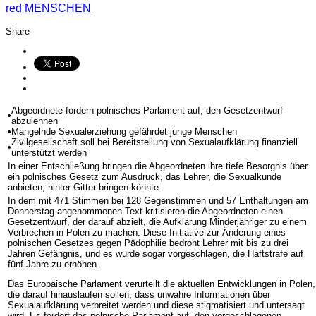
red
MENSCHEN
Share
Abgeordnete fordern polnisches Parlament auf, den Gesetzentwurf
•
abzulehnen
•
Mangelnde Sexualerziehung gefährdet junge Menschen
Zivilgesellschaft soll bei Bereitstellung von Sexualaufklärung finanziell
•
unterstützt werden
In einer Entschließung bringen die Abgeordneten ihre tiefe Besorgnis über
ein polnisches Gesetz zum Ausdruck, das Lehrer, die Sexualkunde
anbieten, hinter Gitter bringen könnte.
In dem mit 471 Stimmen bei 128 Gegenstimmen und 57 Enthaltungen am
Donnerstag angenommenen Text kritisieren die Abgeordneten einen
Gesetzentwurf, der darauf abzielt, die Aufklärung Minderjähriger zu einem
Verbrechen in Polen zu machen. Diese Initiative zur Änderung eines
polnischen Gesetzes gegen Pädophilie bedroht Lehrer mit bis zu drei
Jahren Gefängnis, und es wurde sogar vorgeschlagen, die Haftstrafe auf
fünf Jahre zu erhöhen.
Das Europäische Parlament verurteilt die aktuellen Entwicklungen in Polen,
die darauf hinauslaufen sollen, dass unwahre Informationen über
Sexualaufklärung verbreitet werden und diese stigmatisiert und untersagt
wird. Es fordert das polnische Parlament auf, den vorgeschlagenen