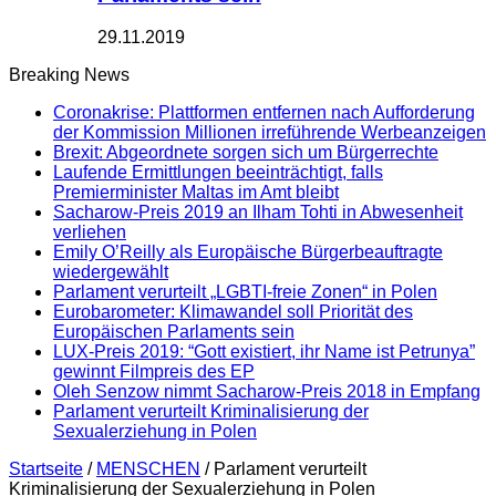
29.11.2019
Breaking News
Coronakrise: Plattformen entfernen nach Aufforderung
der Kommission Millionen irreführende Werbeanzeigen
Brexit: Abgeordnete sorgen sich um Bürgerrechte
Laufende Ermittlungen beeinträchtigt, falls
Premierminister Maltas im Amt bleibt
Sacharow-Preis 2019 an Ilham Tohti in Abwesenheit
verliehen
Emily O’Reilly als Europäische Bürgerbeauftragte
wiedergewählt
Parlament verurteilt „LGBTI-freie Zonen“ in Polen
Eurobarometer: Klimawandel soll Priorität des
Europäischen Parlaments sein
LUX-Preis 2019: “Gott existiert, ihr Name ist Petrunya”
gewinnt Filmpreis des EP
Oleh Senzow nimmt Sacharow-Preis 2018 in Empfang
Parlament verurteilt Kriminalisierung der
Sexualerziehung in Polen
Startseite
/
MENSCHEN
/
Parlament verurteilt
Kriminalisierung der Sexualerziehung in Polen