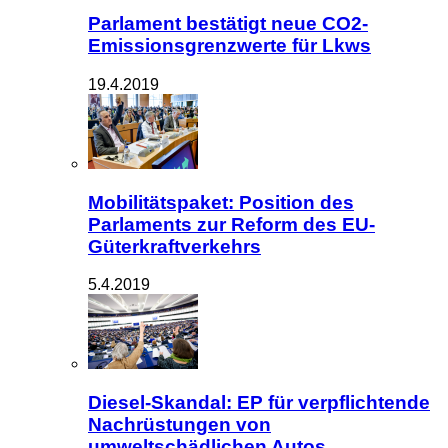
Parlament bestätigt neue CO2-
Emissionsgrenzwerte für Lkws
19.4.2019
Mobilitätspaket: Position des
Parlaments zur Reform des EU-
Güterkraftverkehrs
5.4.2019
Diesel-Skandal: EP für verpflichtende
Nachrüstungen von
umweltschädlichen Autos