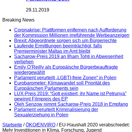
29.11.2019
Breaking News
Coronakrise: Plattformen entfernen nach Aufforderung
der Kommission Millionen irreführende Werbeanzeigen
Brexit: Abgeordnete sorgen sich um Bürgerrechte
Laufende Ermittlungen beeinträchtigt, falls
Premierminister Maltas im Amt bleibt
Sacharow-Preis 2019 an Ilham Tohti in Abwesenheit
verliehen
Emily O’Reilly als Europäische Bürgerbeauftragte
wiedergewählt
Parlament verurteilt „LGBTI-freie Zonen“ in Polen
Eurobarometer: Klimawandel soll Priorität des
Europäischen Parlaments sein
LUX-Preis 2019: “Gott existiert, ihr Name ist Petrunya”
gewinnt Filmpreis des EP
Oleh Senzow nimmt Sacharow-Preis 2018 in Empfang
Parlament verurteilt Kriminalisierung der
Sexualerziehung in Polen
Startseite
/
ÖKO/ENVIRO
/
EU-Haushalt 2020 verabschiedet:
Mehr Investitionen in Klima, Forschung, Jugend