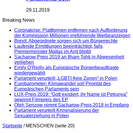
29.11.2019
Breaking News
Coronakrise: Plattformen entfernen nach Aufforderung
der Kommission Millionen irreführende Werbeanzeigen
Brexit: Abgeordnete sorgen sich um Bürgerrechte
Laufende Ermittlungen beeinträchtigt, falls
Premierminister Maltas im Amt bleibt
Sacharow-Preis 2019 an Ilham Tohti in Abwesenheit
verliehen
Emily O’Reilly als Europäische Bürgerbeauftragte
wiedergewählt
Parlament verurteilt „LGBTI-freie Zonen“ in Polen
Eurobarometer: Klimawandel soll Priorität des
Europäischen Parlaments sein
LUX-Preis 2019: “Gott existiert, ihr Name ist Petrunya”
gewinnt Filmpreis des EP
Oleh Senzow nimmt Sacharow-Preis 2018 in Empfang
Parlament verurteilt Kriminalisierung der
Sexualerziehung in Polen
Startseite
/
MENSCHEN
(seite 20)