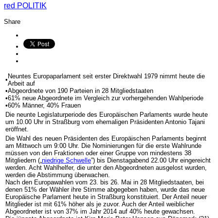
red
POLITIK
Share
Neuntes Europaparlament seit erster Direktwahl 1979 nimmt heute die
•
Arbeit auf
•
Abgeordnete von 190 Parteien in 28 Mitgliedstaaten
•
61% neue Abgeordnete im Vergleich zur vorhergehenden Wahlperiode
•
60% Männer, 40% Frauen
Die neunte Legislaturperiode des Europäischen Parlaments wurde heute
um 10.00 Uhr in Straßburg vom ehemaligen Präsidenten Antonio Tajani
eröffnet.
Die Wahl des neuen Präsidenten des Europäischen Parlaments beginnt
am Mittwoch um 9:00 Uhr. Die Nominierungen für die erste Wahlrunde
müssen von den Fraktionen oder einer Gruppe von mindestens 38
Mitgliedern („
niedrige Schwelle
”) bis Dienstagabend 22.00 Uhr eingereicht
werden. Acht Wahlhelfer, die unter den Abgeordneten ausgelost wurden,
werden die Abstimmung überwachen.
Nach den Europawahlen vom 23. bis 26. Mai in 28 Mitgliedstaaten, bei
denen 51% der Wähler ihre Stimme abgegeben haben, wurde das neue
Europäische Parlament heute in Straßburg konstituiert. Der Anteil neuer
Mitglieder ist mit 61% höher als je zuvor. Auch der Anteil weiblicher
Abgeordneter ist von 37% im Jahr 2014 auf 40% heute gewachsen.