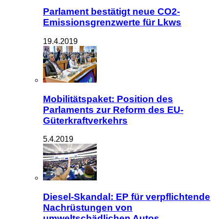
Parlament bestätigt neue CO2-
Emissionsgrenzwerte für Lkws
19.4.2019
Mobilitätspaket: Position des
Parlaments zur Reform des EU-
Güterkraftverkehrs
5.4.2019
Diesel-Skandal: EP für verpflichtende
Nachrüstungen von
umweltschädlichen Autos