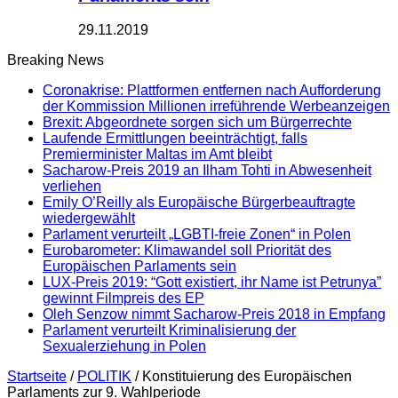
29.11.2019
Breaking News
Coronakrise: Plattformen entfernen nach Aufforderung
der Kommission Millionen irreführende Werbeanzeigen
Brexit: Abgeordnete sorgen sich um Bürgerrechte
Laufende Ermittlungen beeinträchtigt, falls
Premierminister Maltas im Amt bleibt
Sacharow-Preis 2019 an Ilham Tohti in Abwesenheit
verliehen
Emily O’Reilly als Europäische Bürgerbeauftragte
wiedergewählt
Parlament verurteilt „LGBTI-freie Zonen“ in Polen
Eurobarometer: Klimawandel soll Priorität des
Europäischen Parlaments sein
LUX-Preis 2019: “Gott existiert, ihr Name ist Petrunya”
gewinnt Filmpreis des EP
Oleh Senzow nimmt Sacharow-Preis 2018 in Empfang
Parlament verurteilt Kriminalisierung der
Sexualerziehung in Polen
Startseite
/
POLITIK
/
Konstituierung des Europäischen
Parlaments zur 9. Wahlperiode