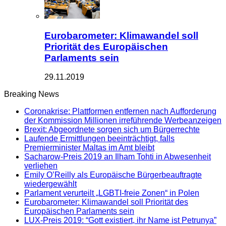
Eurobarometer: Klimawandel soll
Priorität des Europäischen
Parlaments sein
29.11.2019
Breaking News
Coronakrise: Plattformen entfernen nach Aufforderung
der Kommission Millionen irreführende Werbeanzeigen
Brexit: Abgeordnete sorgen sich um Bürgerrechte
Laufende Ermittlungen beeinträchtigt, falls
Premierminister Maltas im Amt bleibt
Sacharow-Preis 2019 an Ilham Tohti in Abwesenheit
verliehen
Emily O’Reilly als Europäische Bürgerbeauftragte
wiedergewählt
Parlament verurteilt „LGBTI-freie Zonen“ in Polen
Eurobarometer: Klimawandel soll Priorität des
Europäischen Parlaments sein
LUX-Preis 2019: “Gott existiert, ihr Name ist Petrunya”