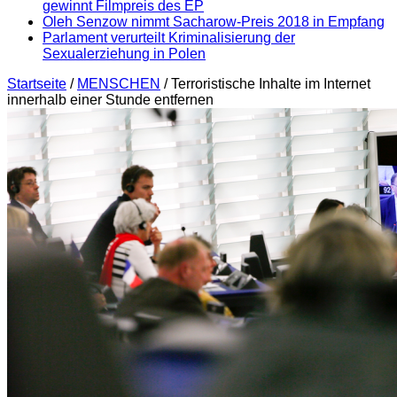
gewinnt Filmpreis des EP
Oleh Senzow nimmt Sacharow-Preis 2018 in Empfang
Parlament verurteilt Kriminalisierung der
Sexualerziehung in Polen
Startseite
/
MENSCHEN
/
Terroristische Inhalte im Internet
innerhalb einer Stunde entfernen