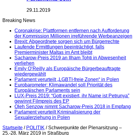
29.11.2019
Breaking News
Coronakrise: Plattformen entfernen nach Aufforderung
der Kommission Millionen irreführende Werbeanzeigen
Brexit: Abgeordnete sorgen sich um Bürgerrechte
Laufende Ermittlungen beeinträchtigt, falls
Premierminister Maltas im Amt bleibt
Sacharow-Preis 2019 an Ilham Tohti in Abwesenheit
verliehen
Emily O’Reilly als Europäische Bürgerbeauftragte
wiedergewählt
Parlament verurteilt „LGBTI-freie Zonen“ in Polen
Eurobarometer: Klimawandel soll Priorität des
Europäischen Parlaments sein
LUX-Preis 2019: “Gott existiert, ihr Name ist Petrunya”
gewinnt Filmpreis des EP
Oleh Senzow nimmt Sacharow-Preis 2018 in Empfang
Parlament verurteilt Kriminalisierung der
Sexualerziehung in Polen
Startseite
/
POLITIK
/
Schwerpunkte der Plenarsitzung –
25.-28. März 2019 in Straßburg